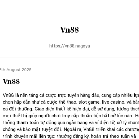
Vn88
https://vn88.nagoya
2th August 2025
Vn88
Vn88 là nền tảng cá cược trực tuyến hàng đầu, cung cấp nhiều lự
chọn hấp dẫn như cá cược thể thao, slot game, live casino, và bắ
cá đổi thưởng. Giao diện thiết kế hiện đại, dễ sử dụng, tương thíc
mọi thiết bị giúp người chơi truy cập thuận tiện bất cứ lúc nào. H
thống thanh toán tự động qua ngân hàng và ví điện tử, xử lý nhan
chóng và bảo mật tuyệt đối. Ngoài ra, Vn88 triển khai các chươn
trình khuyến mãi liên tục: thưởng đăng ký, hoàn trả theo tuần và